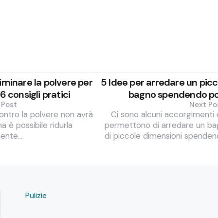
minare la polvere per
5 Idee per arredare un picc
6 consigli pratici
bagno spendendo p
 Post
Next Po
contro la polvere non avrà
Ci sono alcuni accorgimenti
a è possibile ridurla
permettono di arredare un b
ente.…
di piccole dimensioni spende
Pulizie