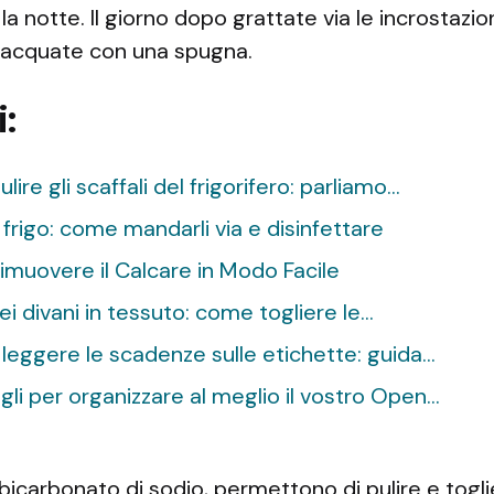
 la notte. Il giorno dopo grattate via le incrostazio
iacquate con una spugna.
i:
ire gli scaffali del frigorifero: parliamo…
 frigo: come mandarli via e disinfettare
muovere il Calcare in Modo Facile
dei divani in tessuto: come togliere le…
e leggere le scadenze sulle etichette: guida…
gli per organizzare al meglio il vostro Open…
icarbonato di sodio, permettono di pulire e toglie