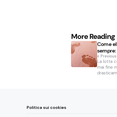
Post
More Reading
Come eli
navigation
sempre: 
Previous
La lotta 
mai fine m
drasticam
Politica sui cookies