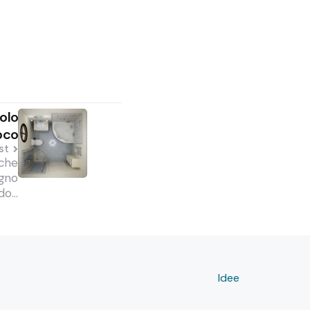
olo
oco
st
 che
agno
ndo…
Idee