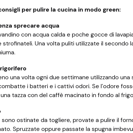
 consigli per pulire la cucina in modo green:
i senza sprecare acqua
avandino con acqua calda e poche gocce di lavapia
strofinateli. Una volta puliti utilizzate il secondo l
hiuma.
frigorifero
eno una volta ogni due settimane utilizzando una
 combatte i batteri e i cattivi odori. Se l’odore fo
una tazza con del caffè macinato in fondo al frigo
o
ono ostinate da togliere, provate a pulire il for
nato. Spruzzate oppure passate la spugna imbevut