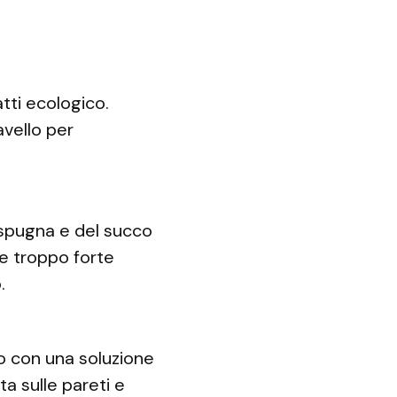
tti ecologico.
avello per
 spugna e del succo
sse troppo forte
.
no con una soluzione
a sulle pareti e