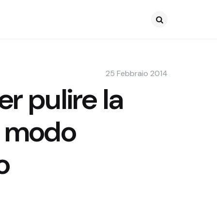
Search
25 Febbraio 2014
r pulire la
n modo
o