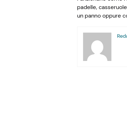
padelle, casseruole
un panno oppure co
Red