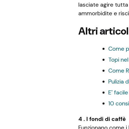
lasciate agire tutta
ammorbidite e risc
Altri articol
Come pul
Topi nel
Come Ri
Pulizia 
E' facil
10 consi
4 . I fondi di caffè
Funzionano come i b