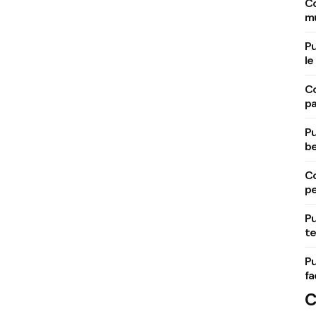
Co
mu
Pu
le
Co
pa
Pu
be
Co
pe
Pu
te
Pu
fa
C